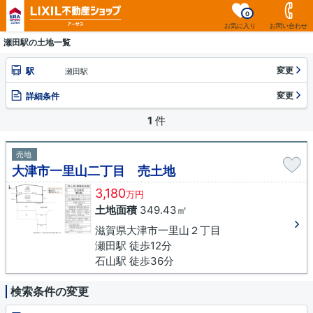
0
お気に入り
お問い合わせ
瀬田駅の土地一覧
変更
駅
瀬田駅
変更
詳細条件
1
件
売地
大津市一里山二丁目 売土地
3,180
万円
土地面積
349.43㎡
滋賀県大津市一里山２丁目
瀬田駅 徒歩12分
石山駅 徒歩36分
検索条件の変更