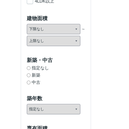
4LDK以上
建物面積
新築・中古
指定なし
新築
中古
築年数
専有面積