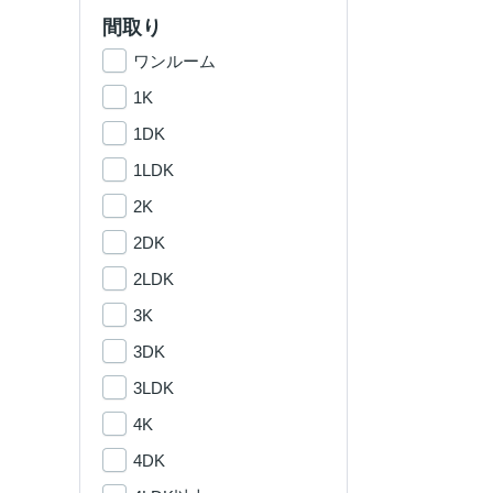
間取り
ワンルーム
1K
1DK
1LDK
2K
2DK
2LDK
3K
3DK
3LDK
4K
4DK