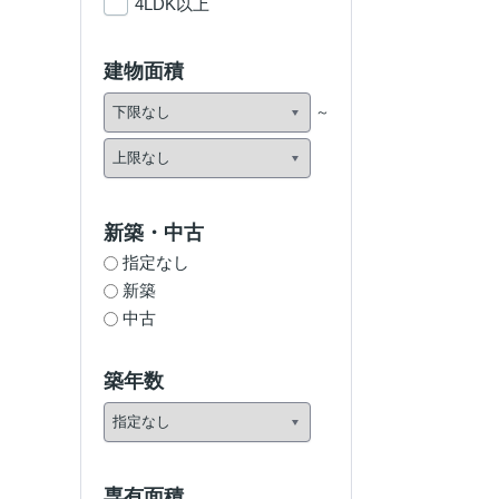
4LDK以上
建物面積
新築・中古
指定なし
新築
中古
築年数
専有面積