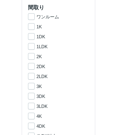
間取り
ワンルーム
1K
1DK
1LDK
2K
2DK
2LDK
3K
3DK
3LDK
4K
4DK