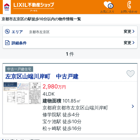
0
お気に入り
お問い合わせ
京都市左京区の駅徒歩10分以内の物件情報一覧
変更
エリア
京都市左京区
変更
詳細条件
1
件
中古一戸建住宅
左京区山端川岸町 中古戸建
2,980
万円
4LDK
建物面積
101.85㎡
京都府京都市左京区山端川岸町
修学院駅 徒歩4分
宝ケ池駅 徒歩10分
松ヶ崎駅 徒歩16分