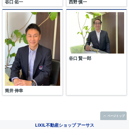
谷口 佑一
西野 慎一
谷口 賢一郎
筒井 伸幸
1
/1
ページトップ
LIXIL不動産ショップ アーサス