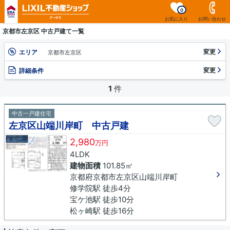
0
お気に入り
お問い合わせ
京都市左京区 中古戸建て一覧
変更
エリア
京都市左京区
変更
詳細条件
1
件
中古一戸建住宅
左京区山端川岸町 中古戸建
2,980
万円
4LDK
建物面積
101.85㎡
京都府京都市左京区山端川岸町
修学院駅 徒歩4分
宝ケ池駅 徒歩10分
松ヶ崎駅 徒歩16分