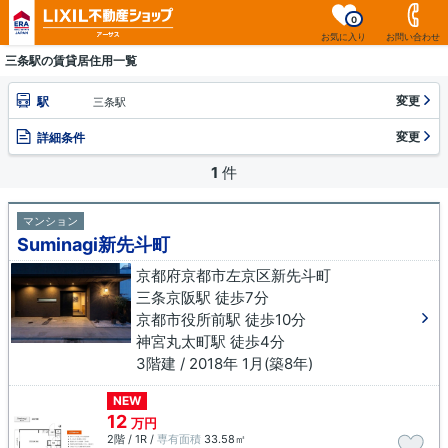
0
お気に入り
お問い合わせ
三条駅の賃貸居住用一覧
変更
駅
三条駅
変更
詳細条件
1
件
マンション
Suminagi新先斗町
京都府京都市左京区新先斗町
三条京阪駅 徒歩7分
京都市役所前駅 徒歩10分
神宮丸太町駅 徒歩4分
3階建 / 2018年 1月(築8年)
NEW
12
万円
2階 / 1R /
専有面積
33.58㎡