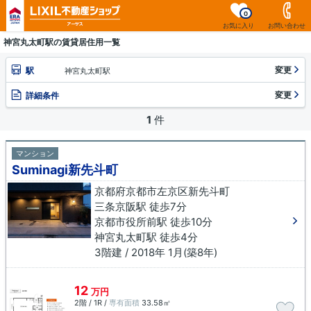
0
お気に入り
お問い合わせ
神宮丸太町駅の賃貸居住用一覧
変更
駅
神宮丸太町駅
変更
詳細条件
1
件
マンション
Suminagi新先斗町
京都府京都市左京区新先斗町
三条京阪駅 徒歩7分
京都市役所前駅 徒歩10分
神宮丸太町駅 徒歩4分
3階建 / 2018年 1月(築8年)
12
万円
2階 / 1R /
専有面積
33.58㎡